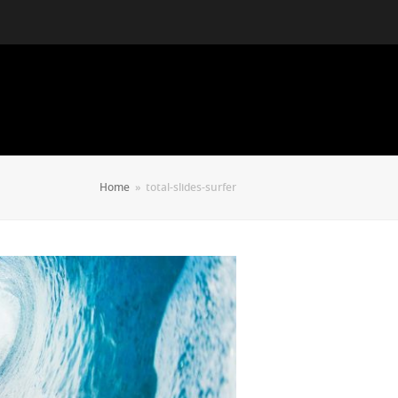
Home
»
total-slides-surfer