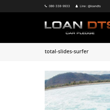
086-338-9933
Line : @loandts
total-slides-surfer