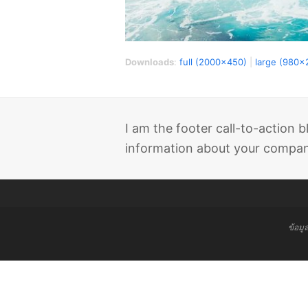
Downloads
:
full (2000x450)
|
large (980x
I am the footer call-to-action
information about your company
ข้อมู