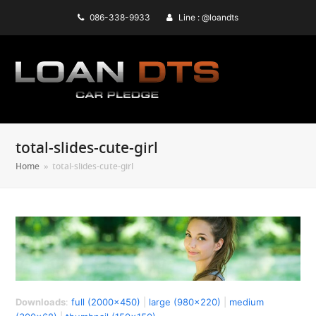
086-338-9933
Line : @loandts
total-slides-cute-girl
Home
»
total-slides-cute-girl
Downloads
:
full (2000x450)
|
large (980x220)
|
medium