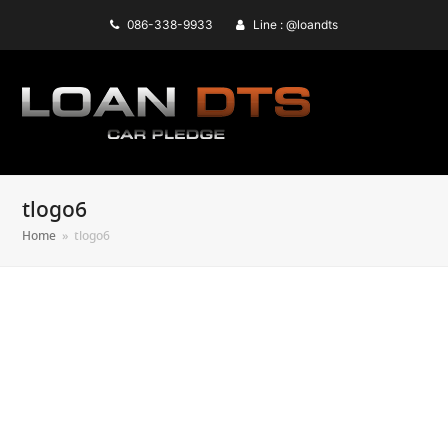
086-338-9933
Line : @loandts
tlogo6
Home
»
tlogo6