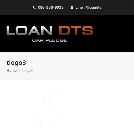
086-338-9933
Line : @loandts
tlogo3
Home
»
tlogo3