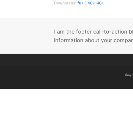
Downloads
:
full (140x140)
I am the footer call-to-action
information about your company
ข้อมู