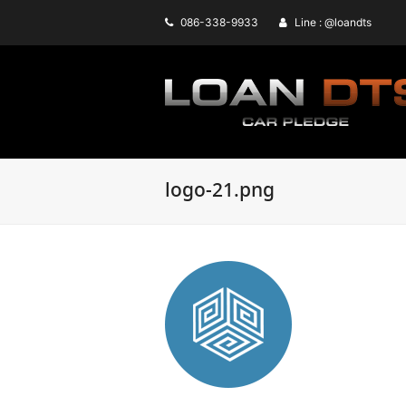
086-338-9933
Line : @loandts
logo-21.png