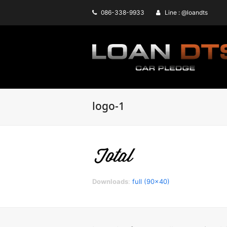
086-338-9933
Line : @loandts
logo-1
Downloads
:
full (90x40)