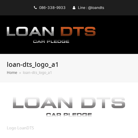
086-338-9933
Line : @loandts
loan-dts_logo_a1
Home
»
loan-dts_logo_a1
Logo LoanDTS