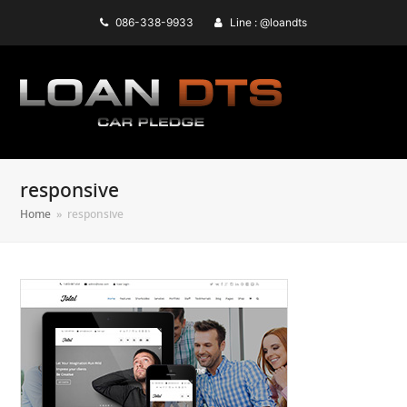
086-338-9933
Line : @loandts
responsive
Home
»
responsive