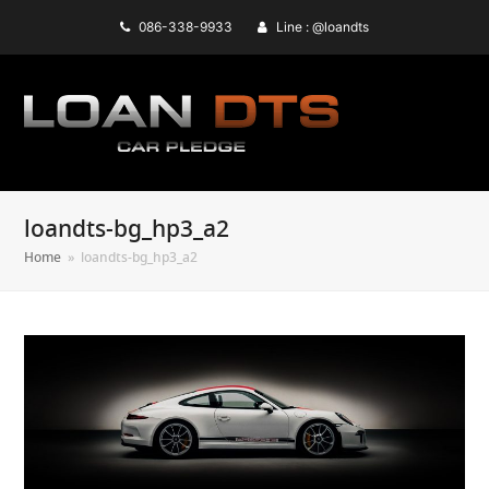
086-338-9933
Line : @loandts
loandts-bg_hp3_a2
Home
»
loandts-bg_hp3_a2