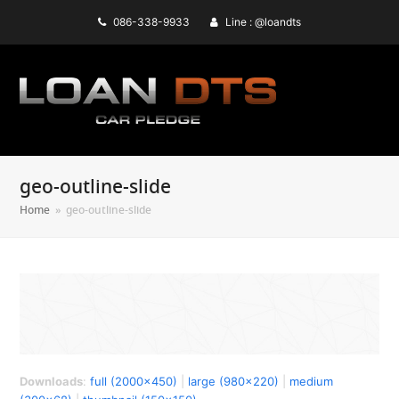
086-338-9933
Line : @loandts
geo-outline-slide
Home
»
geo-outline-slide
Downloads
:
full (2000x450)
|
large (980x220)
|
medium