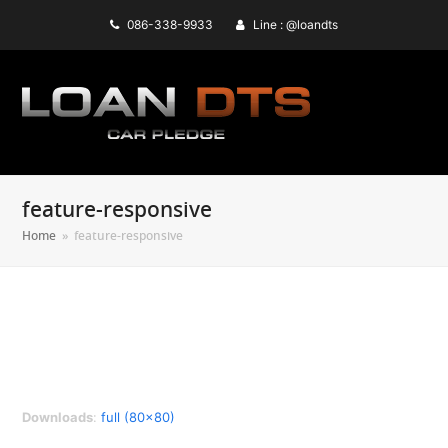
086-338-9933
Line : @loandts
feature-responsive
Home
»
feature-responsive
Downloads
:
full (80x80)