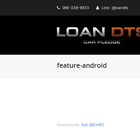
086-338-9933
Line : @loandts
feature-android
Downloads
:
full (80x81)