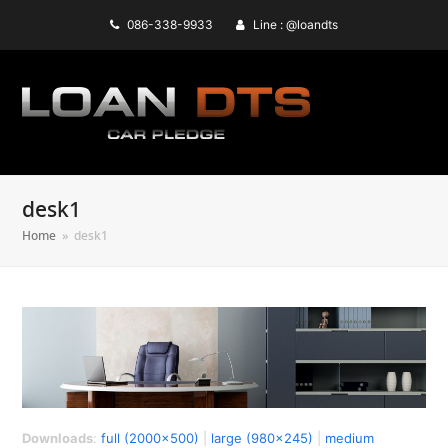
086-338-9933
Line : @loandts
desk1
Home
»
desk1
Downloads
:
full (2000x500)
|
large (980x245)
|
medium