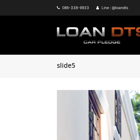
086-338-9933
Line : @loandts
slide5