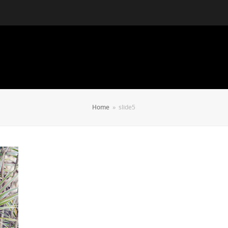
Home
»
slide5