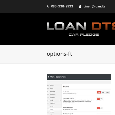
086-338-9933
Line : @loandts
options-ft