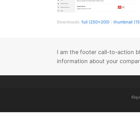
Downloads
:
full (250x200)
|
thumbnail (1
I am the footer call-to-action
information about your company
ข้อมู