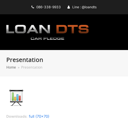
086-338-9933
Line : @loandts
Presentation
Home
»
Presentation
Downloads
:
full (70x70)