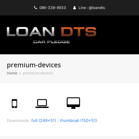
086-338-9933
Line : @loandts
premium-devices
Home
»
premium-devices
Downloads
:
full (249x51)
|
thumbnail (150x51)