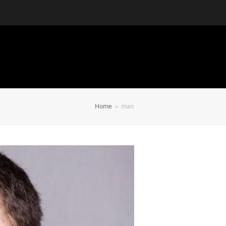
Home
»
man