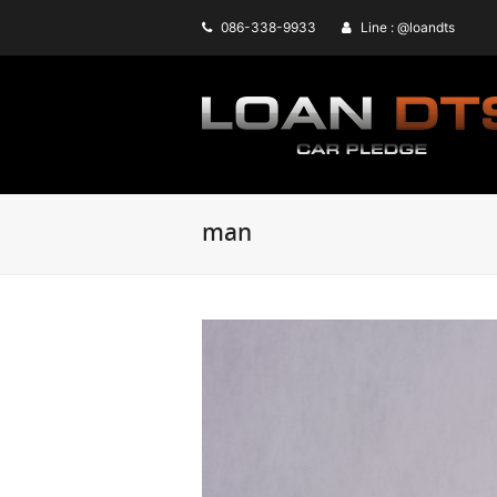
086-338-9933
Line : @loandts
man